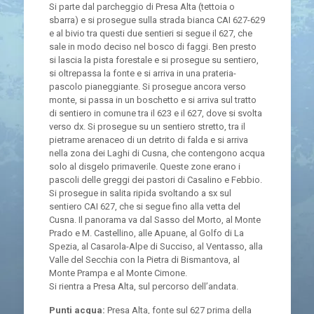
Si parte dal parcheggio di Presa Alta (tettoia o
sbarra) e si prosegue sulla strada bianca CAI 627-629
e al bivio tra questi due sentieri si segue il 627, che
sale in modo deciso nel bosco di faggi. Ben presto
si lascia la pista forestale e si prosegue su sentiero,
si oltrepassa la fonte e si arriva in una prateria-
pascolo pianeggiante. Si prosegue ancora verso
monte, si passa in un boschetto e si arriva sul tratto
di sentiero in comune tra il 623 e il 627, dove si svolta
verso dx. Si prosegue su un sentiero stretto, tra il
pietrame arenaceo di un detrito di falda e si arriva
nella zona dei Laghi di Cusna, che contengono acqua
solo al disgelo primaverile. Queste zone erano i
pascoli delle greggi dei pastori di Casalino e Febbio.
Si prosegue in salita ripida svoltando a sx sul
sentiero CAI 627, che si segue fino alla vetta del
Cusna. Il panorama va dal Sasso del Morto, al Monte
Prado e M. Castellino, alle Apuane, al Golfo di La
Spezia, al Casarola-Alpe di Succiso, al Ventasso, alla
Valle del Secchia con la Pietra di Bismantova, al
Monte Prampa e al Monte Cimone.
Si rientra a Presa Alta, sul percorso dell’andata.
Punti acqua:
Presa Alta, fonte sul 627 prima della