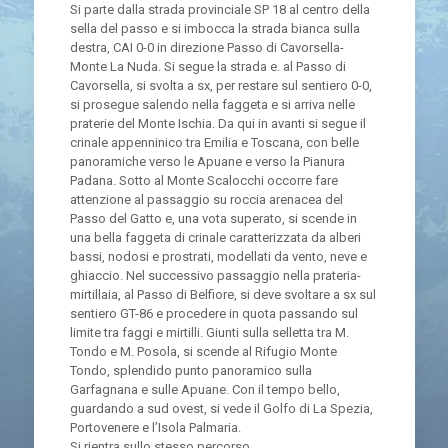
Si parte dalla strada provinciale SP 18 al centro della
sella del passo e si imbocca la strada bianca sulla
destra, CAI 0-0 in direzione Passo di Cavorsella-
Monte La Nuda. Si segue la strada e. al Passo di
Cavorsella, si svolta a sx, per restare sul sentiero 0-0,
si prosegue salendo nella faggeta e si arriva nelle
praterie del Monte Ischia. Da qui in avanti si segue il
crinale appenninico tra Emilia e Toscana, con belle
panoramiche verso le Apuane e verso la Pianura
Padana. Sotto al Monte Scalocchi occorre fare
attenzione al passaggio su roccia arenacea del
Passo del Gatto e, una vota superato, si scende in
una bella faggeta di crinale caratterizzata da alberi
bassi, nodosi e prostrati, modellati da vento, neve e
ghiaccio. Nel successivo passaggio nella prateria-
mirtillaia, al Passo di Belfiore, si deve svoltare a sx sul
sentiero GT-86 e procedere in quota passando sul
limite tra faggi e mirtilli. Giunti sulla selletta tra M.
Tondo e M. Posola, si scende al Rifugio Monte
Tondo, splendido punto panoramico sulla
Garfagnana e sulle Apuane. Con il tempo bello,
guardando a sud ovest, si vede il Golfo di La Spezia,
Portovenere e l’Isola Palmaria.
Si rientra sullo stesso percorso.