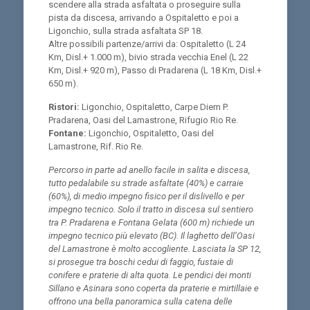
scendere alla strada asfaltata o proseguire sulla
pista da discesa, arrivando a Ospitaletto e poi a
Ligonchio, sulla strada asfaltata SP 18.
Altre possibili partenze/arrivi da: Ospitaletto (L 24
Km, Disl.+ 1.000 m), bivio strada vecchia Enel (L 22
Km, Disl.+ 920 m), Passo di Pradarena (L 18 Km, Disl.+
650 m).
Ristori:
Ligonchio, Ospitaletto, Carpe Diem P.
Pradarena, Oasi del Lamastrone, Rifugio Rio Re.
Fontane:
Ligonchio, Ospitaletto, Oasi del
Lamastrone, Rif. Rio Re.
Percorso in parte ad anello facile in salita e discesa,
tutto pedalabile su strade asfaltate (40%) e carraie
(60%), di medio impegno fisico per il dislivello e per
impegno tecnico. Solo il tratto in discesa sul sentiero
tra P. Pradarena e Fontana Gelata (600 m) richiede un
impegno tecnico più elevato (BC). Il laghetto dell’Oasi
del Lamastrone è molto accogliente. Lasciata la SP 12,
si prosegue tra boschi cedui di faggio, fustaie di
conifere e praterie di alta quota. Le pendici dei monti
Sillano e Asinara sono coperta da praterie e mirtillaie e
offrono una bella panoramica sulla catena delle