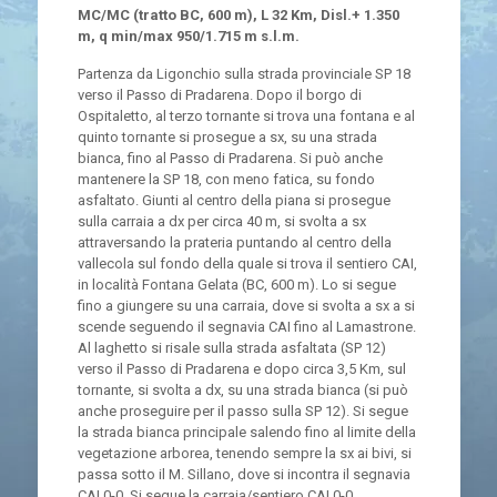
MC/MC (tratto BC, 600 m), L 32 Km, Disl.+ 1.350
m, q min/max 950/1.715 m s.l.m.
Partenza da Ligonchio sulla strada provinciale SP 18
verso il Passo di Pradarena. Dopo il borgo di
Ospitaletto, al terzo tornante si trova una fontana e al
quinto tornante si prosegue a sx, su una strada
bianca, fino al Passo di Pradarena. Si può anche
mantenere la SP 18, con meno fatica, su fondo
asfaltato. Giunti al centro della piana si prosegue
sulla carraia a dx per circa 40 m, si svolta a sx
attraversando la prateria puntando al centro della
vallecola sul fondo della quale si trova il sentiero CAI,
in località Fontana Gelata (BC, 600 m). Lo si segue
fino a giungere su una carraia, dove si svolta a sx a si
scende seguendo il segnavia CAI fino al Lamastrone.
Al laghetto si risale sulla strada asfaltata (SP 12)
verso il Passo di Pradarena e dopo circa 3,5 Km, sul
tornante, si svolta a dx, su una strada bianca (si può
anche proseguire per il passo sulla SP 12). Si segue
la strada bianca principale salendo fino al limite della
vegetazione arborea, tenendo sempre la sx ai bivi, si
passa sotto il M. Sillano, dove si incontra il segnavia
CAI 0-0. Si segue la carraia/sentiero CAI 0-0