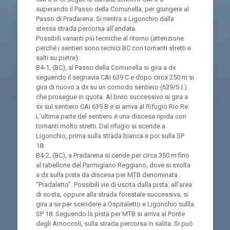
superando il Passo della Comunella, per giungere al
Passo di Pradarena. Si rientra a Ligonchio dalla
stessa strada percorsa all’andata.
Possibili varianti più tecniche al ritorno (attenzione
perché i sentieri sono tecnici BC con tornanti stretti e
salti su pietre):
B4-1, (BC), al Passo della Comunella si gira a dx
seguendo il segnavia CAI 639 C e dopo circa 250 m si
gira di nuovo a dx su un comodo sentiero (639/S.I.)
che prosegue in quota. Al bivio successivo si gira a
sx sul sentiero CAI 639 B e si arriva al Rifugio Rio Re.
L’ultima parte del sentiero è una discesa ripida con
tornanti molto stretti. Dal rifugio si scende a
Ligonchio, prima sulla strada bianca e poi sulla SP
18;
B4-2, (BC), a Pradarena si cende per circa 350 m fino
al tabellone del Parmigiano Reggiano, dove si svolta
a dx sulla pista da discesa per MTB denominata
“Pradaletto”. Possibili vie di uscita dalla pista: all’area
di sosta, oppure alla strada forestale successiva, si
gira a sx per scendere a Ospitaletto e Ligonchio sullla
SP 18. Seguendo la pista per MTB si arriva al Ponte
degli Arnoccoli, sulla strada percorsa in salita. Si può