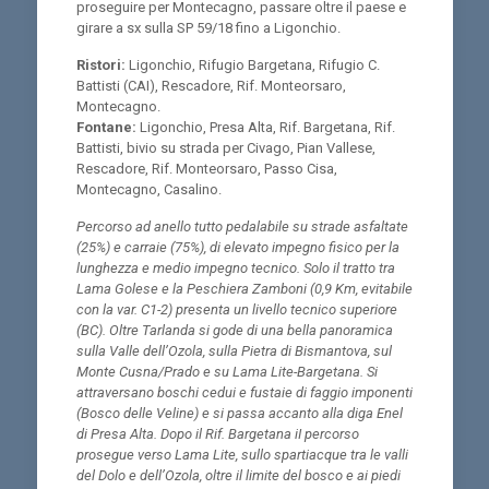
proseguire per Montecagno, passare oltre il paese e
girare a sx sulla SP 59/18 fino a Ligonchio.
Ristori:
Ligonchio, Rifugio Bargetana, Rifugio C.
Battisti (CAI), Rescadore, Rif. Monteorsaro,
Montecagno.
Fontane:
Ligonchio, Presa Alta, Rif. Bargetana, Rif.
Battisti, bivio su strada per Civago, Pian Vallese,
Rescadore, Rif. Monteorsaro, Passo Cisa,
Montecagno, Casalino.
Percorso ad anello tutto pedalabile su strade asfaltate
(25%) e carraie (75%), di elevato impegno fisico per la
lunghezza e medio impegno tecnico. Solo il tratto tra
Lama Golese e la Peschiera Zamboni (0,9 Km, evitabile
con la var. C1-2) presenta un livello tecnico superiore
(BC). Oltre Tarlanda si gode di una bella panoramica
sulla Valle dell’Ozola, sulla Pietra di Bismantova, sul
Monte Cusna/Prado e su Lama Lite-Bargetana. Si
attraversano boschi cedui e fustaie di faggio imponenti
(Bosco delle Veline) e si passa accanto alla diga Enel
di Presa Alta. Dopo il Rif. Bargetana iI percorso
prosegue verso Lama Lite, sullo spartiacque tra le valli
del Dolo e dell’Ozola, oltre il limite del bosco e ai piedi