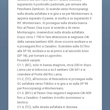
superando il ponticello pedonale, per arrivare alla
Peschiera Zamboni. Si scende verso Roncopianigi
sulla strada asfaltata e si gira a sx per Monteorsaro e,
appena superato il paese, si svolta a sx superando il
Rif. Monteorsaro. Si prosegue sulla strada bianca
fino al Passo Cisa e poi si scende a dx verso
Montecagno, inserendosi sulla strada asfaltata.
Dopo circa 1.750 m fare attenzione ai segnavia CAI
della carraia/sentiero 609, dove occorre svoltare a sx
e proseguire fino a Casalino. Scendere sulla SC fino
alla SP 59, svoltare a sx al primo e al secondo bivio
(SP 18), per tornare a Ligonchio.
Possibili varianti:
C1-1, (BC), solo in bassa stagione, circa 200 m dopo
Lama Lite si imbocca a sx il sentiero CAI 631 e si
csendere al Ponte del Rio Lama;
C1-2, (TC), all’incrocio di Rescadore si prosegue sulla
SC asfaltata verso Febbio e si gira a sx sulla SP 99
per Roncopianigi e Monteorsaro;
C1-3, (BC+) al Passo Cisa seguire il segnavia CAI 609
fino a Casalino: il sentiero è molto sconnesso e
tecnico;
C1-4, (TC), sulla strada asfaltata in discesa