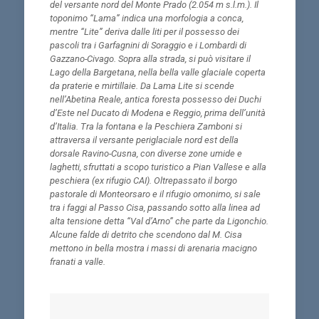
del versante nord del Monte Prado (2.054 m s.l.m.). Il
toponimo “Lama” indica una morfologia a conca,
mentre “Lite” deriva dalle liti per il possesso dei
pascoli tra i Garfagnini di Soraggio e i Lombardi di
Gazzano-Civago. Sopra alla strada, si può visitare il
Lago della Bargetana, nella bella valle glaciale coperta
da praterie e mirtillaie. Da Lama Lite si scende
nell’Abetina Reale, antica foresta possesso dei Duchi
d’Este nel Ducato di Modena e Reggio, prima dell’unità
d’Italia. Tra la fontana e la Peschiera Zamboni si
attraversa il versante periglaciale nord est della
dorsale Ravino-Cusna, con diverse zone umide e
laghetti, sfruttati a scopo turistico a Pian Vallese e alla
peschiera (ex rifugio CAI). Oltrepassato il borgo
pastorale di Monteorsaro e il rifugio omonimo, si sale
tra i faggi al Passo Cisa, passando sotto alla linea ad
alta tensione detta “Val d’Arno” che parte da Ligonchio.
Alcune falde di detrito che scendono dal M. Cisa
mettono in bella mostra i massi di arenaria macigno
franati a valle.