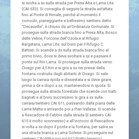
si svolta a sx sulla strada per Presa Alta e Lama Lite
(CAI 633). Si consiglia di seguire la strada asfaltata
fino al Ponte di Rimale, perchè al momento il
comodo, pianeggiante e bellissimo sentiero detto
“Decauville”, è chiuso da un’Ordinanza Comunale. Si
prosegue sulla strada bianca fino a Presa Alta, Bosco
delle Veline, Forcone dell’Ozola e al Rifugio
Bargetana, Lama Lite, sul bivio per il Rifugio C.
Battisti. Si scende a dx sulla strada bianca fino al
primo bivio, dove si deve svoltare a sx e passare il
ponte sul Rio Lama. Si prosegue sulla strada verso
Civago per 4,5 Km e si gira a sx nei pressi della
fontana costruita dagli abitanti di Civago. Si sale
lungo la carraia ripida e dissestata e si deve girare,
prima a dx e dopo a sx, mantenendosi in quota. Si
prosegue sulla strada forestale che scende con tratti
bagnati e al bivio successivo si gira a sx sulla
carraia/sentiero CAI 611, passando dalla piana delle
Lame Matte e arrivando poi a Pian Vallese. Si scende
a Rescadore di Febbio dalla strada (il sentiero CAI
615 è molto sconnesso) e all’incrocio di Rescadore
si volta a sx dopo il ponte e la fontana, per salire su
una strada bianca a Lama Golese. Si proseguire sul
sentiero CAI 609 e poi sul 617 (tratto tecnico),