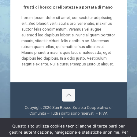
I frutti di bosco: prelibatezze a portata di mano
Lorem ipsum dolor sit amet, consectetur adipiscing
elit. Sed blandit velit iaculis orci venenatis, maximus
auctor felis condimentum. Vivamus vel augue
euismod leo dapibus lobortis. Nunc aliquam porttitor
mauris, vitae tincidunt felis dapibus ac. Maecenas
rutrum quam tellus, quis mattis risus ultricies ut.
Mauris pharetra mauris quis lacus malesuada, eget
dapibus leo dapibus. In a odio justo. Vestibulum
sagittis ex ante. Nulla cursus tempus justo ut aliquet.
Copyright 2026 San Rocco Società Cooperativa di
Comunità – Tutti i diritti sono riservati – P.IVA
02943670352 - by
Immagica & Partner
Questo sito utilizza cookies tecnici anche di terze parti per
gestire autenticazione, navigazione e statistiche anonime. Per