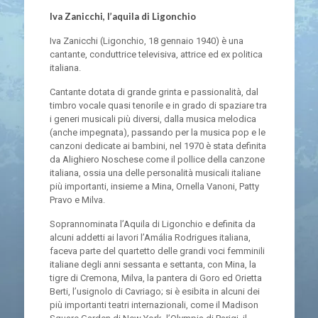
Iva Zanicchi, l’aquila di Ligonchio
Iva Zanicchi (Ligonchio, 18 gennaio 1940) è una
cantante, conduttrice televisiva, attrice ed ex politica
italiana.
Cantante dotata di grande grinta e passionalità, dal
timbro vocale quasi tenorile e in grado di spaziare tra
i generi musicali più diversi, dalla musica melodica
(anche impegnata), passando per la musica pop e le
canzoni dedicate ai bambini, nel 1970 è stata definita
da Alighiero Noschese come il pollice della canzone
italiana, ossia una delle personalità musicali italiane
più importanti, insieme a Mina, Ornella Vanoni, Patty
Pravo e Milva.
Soprannominata l’Aquila di Ligonchio e definita da
alcuni addetti ai lavori l’Amália Rodrigues italiana,
faceva parte del quartetto delle grandi voci femminili
italiane degli anni sessanta e settanta, con Mina, la
tigre di Cremona, Milva, la pantera di Goro ed Orietta
Berti, l’usignolo di Cavriago; si è esibita in alcuni dei
più importanti teatri internazionali, come il Madison