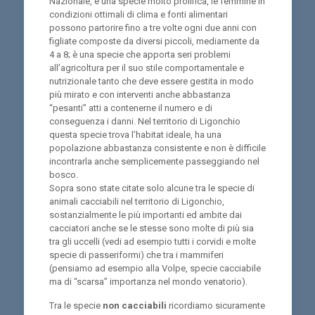
Nazionale, è una specie molto prolifica, le femmine in
condizioni ottimali di clima e fonti alimentari
possono partorire fino a tre volte ogni due anni con
figliate composte da diversi piccoli, mediamente da
4 a 8; è una specie che apporta seri problemi
all’agricoltura per il suo stile comportamentale e
nutrizionale tanto che deve essere gestita in modo
più mirato e con interventi anche abbastanza
“pesanti” atti a contenerne il numero e di
conseguenza i danni. Nel territorio di Ligonchio
questa specie trova l’habitat ideale, ha una
popolazione abbastanza consistente e non è difficile
incontrarla anche semplicemente passeggiando nel
bosco.
Sopra sono state citate solo alcune tra le specie di
animali cacciabili nel territorio di Ligonchio,
sostanzialmente le più importanti ed ambite dai
cacciatori anche se le stesse sono molte di più sia
tra gli uccelli (vedi ad esempio tutti i corvidi e molte
specie di passeriformi) che tra i mammiferi
(pensiamo ad esempio alla Volpe, specie cacciabile
ma di “scarsa” importanza nel mondo venatorio).
Tra le specie
non cacciabili
ricordiamo sicuramente