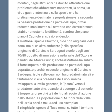
montani, negli ultimi anni ha dovuto affrontare due
problematiche abbastanza importanti, la prima, un
virus gastro-intestinale sulla specie che ha
praticamente decimato la popolazione e la seconda,
la pesante predazione da parte del Lupo, ormai
radicato stabilmente sul territorio con diversi branchi
stabili; nonostante le difficoltà, sembra che piano
piano il Capriolo si stia riprendendo.
Il
muflone
, specie alloctona, cioè non originaria della
zona, ma di un altro ambiente (nello specifico
originario di Corsica e Sardegna) e solo dagli anni
70/80 oggetto di immissione nella valle dell’Ozola e
pendici del Monte Cusna; anche il Muflone ha subìto
il forte impatto della predazione da parte del Lupo
soprattutto perché, essendo originario di Corsica e
Sardegna, isole sulle quali non ha predatori naturali e
tantomeno vi è la presenza del Lupo, non ha
sviluppato, a livello genetico, la “paura” verso il
predatore tanto che, quando si accorge del pericolo,
è troppo tardi perché già dentro al raggio di azione
dello stesso. La popolazione di Mufloni della Valle
dell’Ozola oscilla tra i 30 ed i 50 esemplari.
Il
cinghiale
; specie diffusa ormai su tutto il territorio