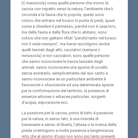
(C maiuscola) ossia quelle persone che vivono la
caccia con rispetto verso la natura, l’ambiente che li
circonda e la fauna che lo popola, questi sono
coloro che entrano nel bosco in punta di piedi, quasi
come a chiedere il permesso, perché non è casa loro,
ma della fauna e della flora che lo abitano, sono
coloro che non gettano rifiuti “perché tanto nel bosco
non li vede nessuno”, ma bensì raccolgono anche
quelli lasciati dagli altri, cacciatori (sempre c
minuscola) e non cacciatori; sono quelle persone
che sanno riconoscere le tracce lasciate dagli
animali, sanno riconoscere una specie di uccello
senza avvistarlo, semplicemente dal suo canto e
sanno riconoscere se un particolare ambiente è
favorevole o sfavorevole ad una determinata specie
per la conformazione del territorio, la presenza di
essenze arboree o erbacee particolari, sorgenti
d’acqua, esposizione ecc.
La passione per la caccia, prima di tutto è passione
per la natura, in senso lato, è una miscela di
benessere e senso di libertà, l’attesa o la ricerca della
preda costringono a molta pazienza e lungimiranza,
virtù che al giorno d’oggi non sono più tanto presenti