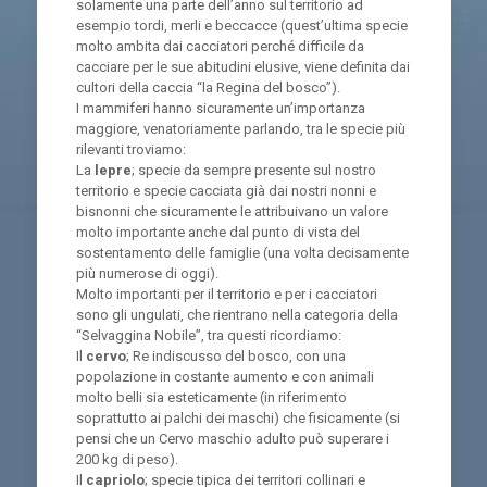
solamente una parte dell’anno sul territorio ad
esempio tordi, merli e beccacce (quest’ultima specie
molto ambita dai cacciatori perché difficile da
cacciare per le sue abitudini elusive, viene definita dai
cultori della caccia “la Regina del bosco”).
I mammiferi hanno sicuramente un’importanza
maggiore, venatoriamente parlando, tra le specie più
rilevanti troviamo:
La
lepre
; specie da sempre presente sul nostro
territorio e specie cacciata già dai nostri nonni e
bisnonni che sicuramente le attribuivano un valore
molto importante anche dal punto di vista del
sostentamento delle famiglie (una volta decisamente
più numerose di oggi).
Molto importanti per il territorio e per i cacciatori
sono gli ungulati, che rientrano nella categoria della
“Selvaggina Nobile”, tra questi ricordiamo:
Il
cervo
; Re indiscusso del bosco, con una
popolazione in costante aumento e con animali
molto belli sia esteticamente (in riferimento
soprattutto ai palchi dei maschi) che fisicamente (si
pensi che un Cervo maschio adulto può superare i
200 kg di peso).
Il
capriolo
; specie tipica dei territori collinari e