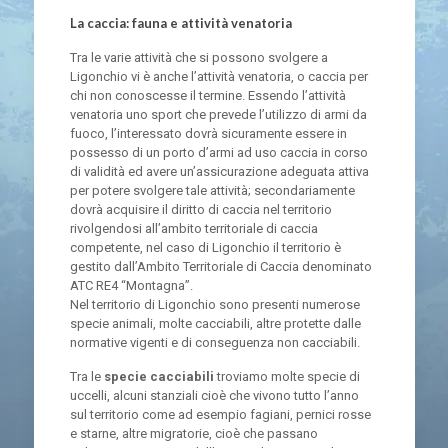
La caccia: fauna e attività venatoria
Tra le varie attività che si possono svolgere a
Ligonchio vi è anche l’attività venatoria, o caccia per
chi non conoscesse il termine. Essendo l’attività
venatoria uno sport che prevede l’utilizzo di armi da
fuoco, l’interessato dovrà sicuramente essere in
possesso di un porto d’armi ad uso caccia in corso
di validità ed avere un’assicurazione adeguata attiva
per potere svolgere tale attività; secondariamente
dovrà acquisire il diritto di caccia nel territorio
rivolgendosi all’ambito territoriale di caccia
competente, nel caso di Ligonchio il territorio è
gestito dall’Ambito Territoriale di Caccia denominato
ATC RE4 “Montagna”.
Nel territorio di Ligonchio sono presenti numerose
specie animali, molte cacciabili, altre protette dalle
normative vigenti e di conseguenza non cacciabili.
Tra le
specie cacciabili
troviamo molte specie di
uccelli, alcuni stanziali cioè che vivono tutto l’anno
sul territorio come ad esempio fagiani, pernici rosse
e starne, altre migratorie, cioè che passano