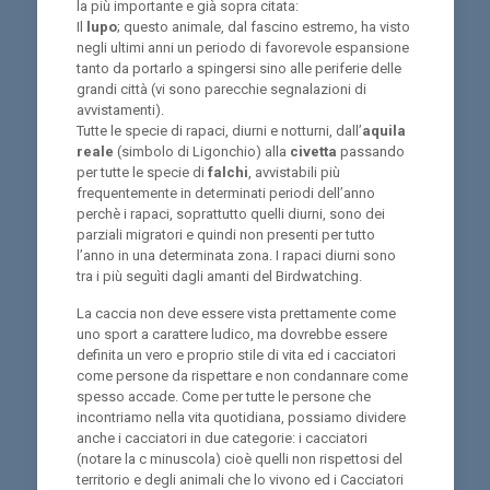
la più importante e già sopra citata:
Il
lupo
; questo animale, dal fascino estremo, ha visto
negli ultimi anni un periodo di favorevole espansione
tanto da portarlo a spingersi sino alle periferie delle
grandi città (vi sono parecchie segnalazioni di
avvistamenti).
Tutte le specie di rapaci, diurni e notturni, dall’
aquila
reale
(simbolo di Ligonchio) alla
civetta
passando
per tutte le specie di
falchi
, avvistabili più
frequentemente in determinati periodi dell’anno
perchè i rapaci, soprattutto quelli diurni, sono dei
parziali migratori e quindi non presenti per tutto
l’anno in una determinata zona. I rapaci diurni sono
tra i più seguìti dagli amanti del Birdwatching.
La caccia non deve essere vista prettamente come
uno sport a carattere ludico, ma dovrebbe essere
definita un vero e proprio stile di vita ed i cacciatori
come persone da rispettare e non condannare come
spesso accade. Come per tutte le persone che
incontriamo nella vita quotidiana, possiamo dividere
anche i cacciatori in due categorie: i cacciatori
(notare la c minuscola) cioè quelli non rispettosi del
territorio e degli animali che lo vivono ed i Cacciatori