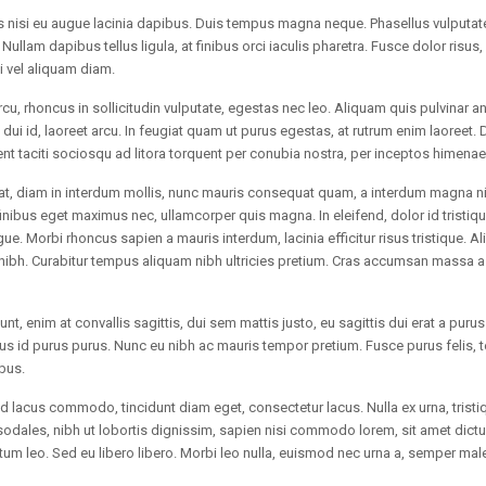
is nisi eu augue lacinia dapibus. Duis tempus magna neque. Phasellus vulputat
Nullam dapibus tellus ligula, at finibus orci iaculis pharetra. Fusce dolor risus
i vel aliquam diam.
, rhoncus in sollicitudin vulputate, egestas nec leo. Aliquam quis pulvinar an
i id, laoreet arcu. In feugiat quam ut purus egestas, at rutrum enim laoreet. 
tent taciti sociosqu ad litora torquent per conubia nostra, per inceptos himena
t, diam in interdum mollis, nunc mauris consequat quam, a interdum magna nisi
finibus eget maximus nec, ullamcorper quis magna. In eleifend, dolor id tristiq
gue. Morbi rhoncus sapien a mauris interdum, lacinia efficitur risus tristique. A
 nibh. Curabitur tempus aliquam nibh ultricies pretium. Cras accumsan massa
unt, enim at convallis sagittis, dui sem mattis justo, eu sagittis dui erat a puru
mus id purus purus. Nunc eu nibh ac mauris tempor pretium. Fusce purus felis, 
bus.
sed lacus commodo, tincidunt diam eget, consectetur lacus. Nulla ex urna, tristiq
la sodales, nibh ut lobortis dignissim, sapien nisi commodo lorem, sit amet dict
entum leo. Sed eu libero libero. Morbi leo nulla, euismod nec urna a, semper ma