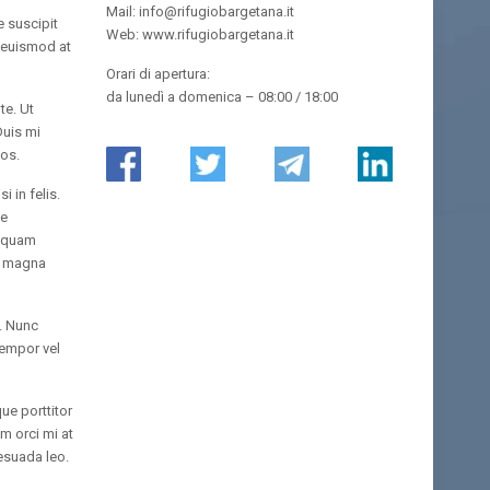
Mail: info@rifugiobargetana.it
e suscipit
Web: www.rifugiobargetana.it
, euismod at
Orari di apertura:
da lunedì a domenica – 08:00 / 18:00
te. Ut
Duis mi
eos.
 in felis.
ue
liquam
 a magna
s. Nunc
tempor vel
ue porttitor
um orci mi at
lesuada leo.