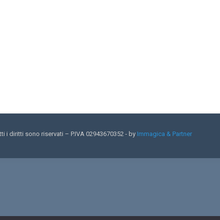
i diritti sono riservati – P.IVA 02943670352 - by
Immagica & Partner