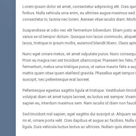
Lorem ipsum dolor sit amet, consectetur adipiscing elit. Cras qu
finibus. Nulla vehicula urna enim, eu ultricies augue maximus sed. 
consectetur in, lacinia nec lorem. Aenean vitae iaculis diam. Morb
Suspendisse at odio nec elit fermentum bibendum. Etiam justo arcu
varius ex id tempor dictum. Quisque non lacus commodo, aliquet du
lacus, tristique in ipsum mollis, euismod blandit libero. Class ap
Nunc eget ornare metus, sit amet vulputate purus. Nunc consequa
Proin eu magna nec est tincidunt ullamcorper. Praesent leo felis, 
fermentum, metus urna tristique purus, ut varius mauris felis a au
mattis quam vitae quam eleifend gravida. Phasellus eget tempor
suscipit, nec pellentesque erat laoreet.
Pellentesque egestas sagittis ligula et tristique. Vestibulum tincid
volutpat diam sit amet turpis laoreet, eu luctus est semper. Viva
sapien eu, interdum maximus sem. Nam iaculis id diam non fauci
Sed tincidunt nisl sapien, eget sagittis dui suscipit ut. Aliquam 
mi et, ornare porta velit. Cras dapibus et augue ac facilisis. Nul
ligula. Duis vehicula luctus lectus ac ultricies. Nullam quis elem